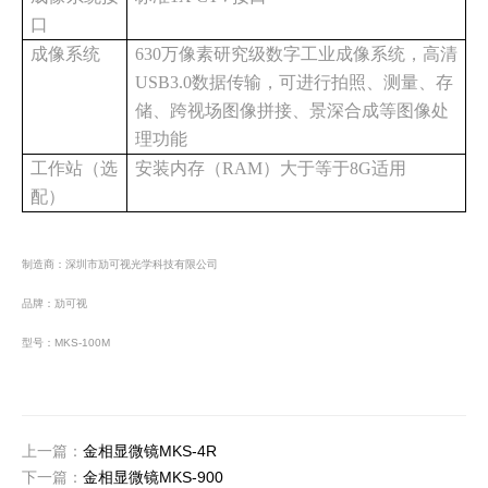
口
成像系统
630万像素研究级数字工业成像系统，高清
USB3.0数据传输，可进行拍照、测量、存
储、跨视场图像拼接、景深合成等图像处
理功能
工作站（选
安装内存（
RAM）大于等于8G适用
配）
制造商：深圳市劢可视光学科技有限公司
品牌：劢可视
型号：MKS-100M
上一篇：
金相显微镜MKS-4R
下一篇：
金相显微镜MKS-900