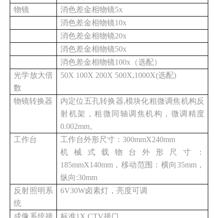
物镜
消色差金相物镜
5x
消色差金相物镜
10x
消色差金相物镜
20x
消色差金相物镜
50x
消色差金相物镜
10
0x
（选配）
光学放大倍
50X 100X 200X 500X,1000X(选配)
数
物镜转换器
内定位五孔转换器
,模块化粗微调焦机构反
射机架，粗微同轴调焦机构，微调精度
0.002mm。
工作台
工作台
外形尺寸：
300mmX240mm
机械式载物台外形尺寸：
185mmX140mm，移动范围：横向35mm，
纵向:30mm
反射照
明系
6V30W卤素灯，亮度可调
统
成像系统接
标准
1X CTV接口