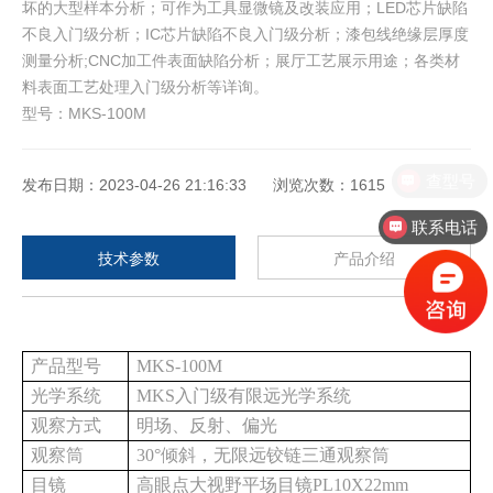
坏的大型样本分析；可作为工具显微镜及改装应用；LED芯片缺陷
不良入门级分析；IC芯片缺陷不良入门级分析；漆包线绝缘层厚度
测量分析;CNC加工件表面缺陷分析；展厅工艺展示用途；各类材
料表面工艺处理入门级分析等详询。
型号：
MKS-100M
查型号
发布日期：2023-04-26 21:16:33 浏览次数：1615
联系电话
技术参数
产品介绍
产品型号
MKS-100M
光学系统
MKS
入门级
有限远光学系统
观察方式
明场、反射、偏光
观察筒
30°倾斜，无限远铰链三通观察筒
目镜
高眼点大视野平场目镜
PL10X22mm