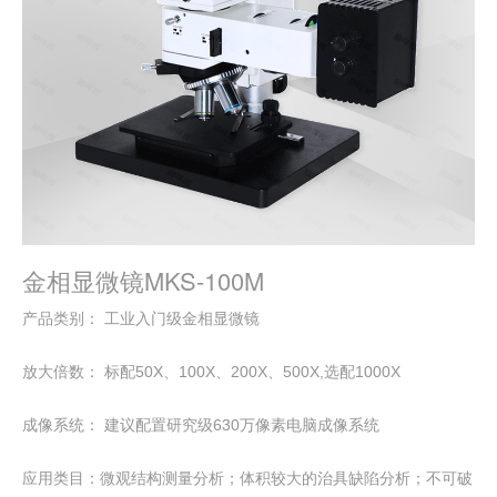
金相显微镜MKS-100M
产品类别： 工业入门级金相显微镜
放大倍数： 标配50X、100X、200X、500X,选配1000X
成像系统： 建议配置研究级630万像素电脑成像系统
应用类目：微观结构测量分析；体积较大的治具缺陷分析；不可破