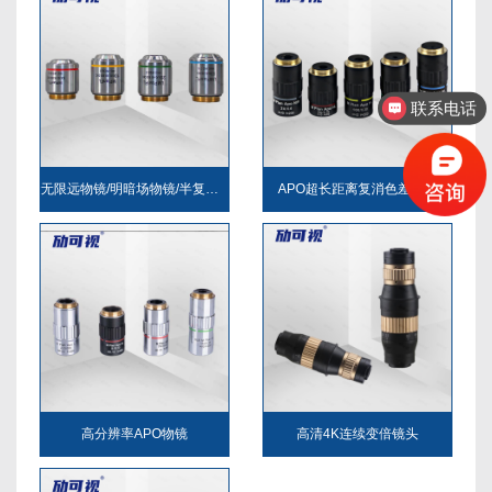
联系电话
无限远物镜/明暗场物镜/半复消色差物镜
APO超长距离复消色差物镜
高分辨率APO物镜
高清4K连续变倍镜头