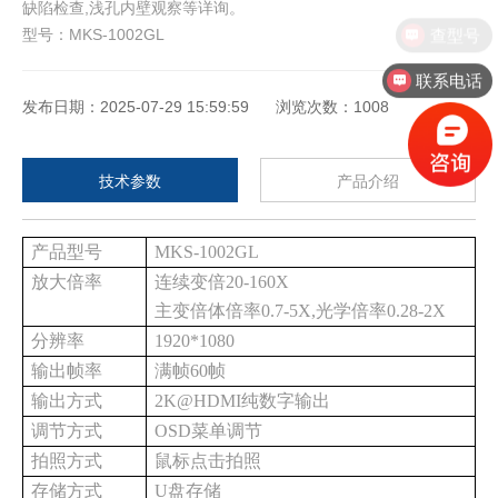
缺陷检查,浅孔内壁观察等详询。
查型号
型号：
MKS-1002GL
联系电话
发布日期：2025-07-29 15:59:59 浏览次数：1008
技术参数
产品介绍
产品型号
MKS-1002GL
放大倍率
连续变倍
20-160X
主变倍体倍率
0.7-5X,光学倍率0.28-2X
分辨率
1920*1080
输出帧率
满帧
60帧
输出方式
2K@HDMI纯数字输出
调节方式
OSD菜单调节
拍照方式
鼠标点击拍照
存储方式
U盘存储