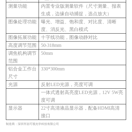
测量功能
内置专业版测量软件（尺寸测量、报表
生成，边缘自动捕捉，选点放大）
图像处理功能
曝光、增益、饱和度、对比度、清晰
度、消反光、黑白模式
图像拓展功能
十字线功能，图像动静对比
高度调节范围
50-318mm
调焦机构调节
50mm
范围
铝合金工作台
330*300mm
尺寸
光源
反射
LED光源，亮度可调
一体式透射高亮度
LED光源，12V 5W亮
度可调
显示器
22寸高清液晶显示器，配备HDMI高清
接口
制造商：深圳市劢可视光学科技有限公司