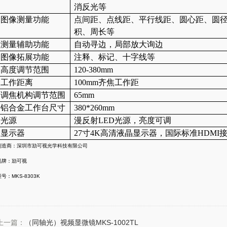
消反光等
图像测量功能
点间距、点线距、平行线距、圆心距、圆
积、周长等
测量辅助功能
自动寻边，局部放大询边
图像拓展功能
注释、标记、十字线等
高度调节范围
120-380mm
工作距离
100mm齐焦工作距
调焦机构调节范围
65mm
铝合金工作台尺寸
380*260mm
光源
漫反射
LED光源，亮度可调
显示器
27寸4K高清液晶显示器，国际标准HDMI
制造商：深圳市劢可视光学科技有限公司
品牌：劢可视
型号：MKS-8303K
上一篇：
（同轴光）视频显微镜MKS-1002TL