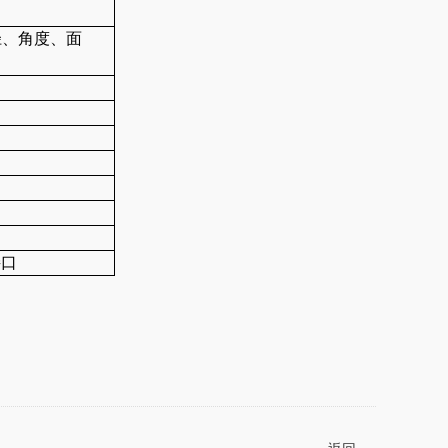
径、角度、面
接口