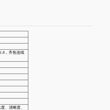
1.8，齐焦连续
比度、清晰度、