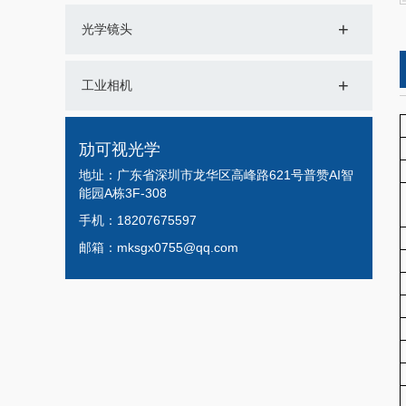
+
光学镜头
+
工业相机
劢可视光学
地址：广东省深圳市龙华区高峰路621号普赞AI智
能园A栋3F-308
手机：18207675597
邮箱：mksgx0755@qq.com