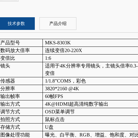
技术参数
产品介绍
产品型号
MKS-8303K
数码放大倍率
连续变倍
20-220X
变倍比
1:6
镜头
适用于
4K分辨率专用镜头，主镜头倍率0.3-
变倍
传感器
1/1.8
”COMS
，彩色
分辨率
3820*2160 @4K
输出帧率
60帧FPS
输出方式
4K@HDMI超高清纯数字输出
调节方式
OSD菜单调节
拍照方式
鼠标点击
存储方式
U盘
图像处理功能
曝光、白平衡、
RGB、增益、饱和度、对