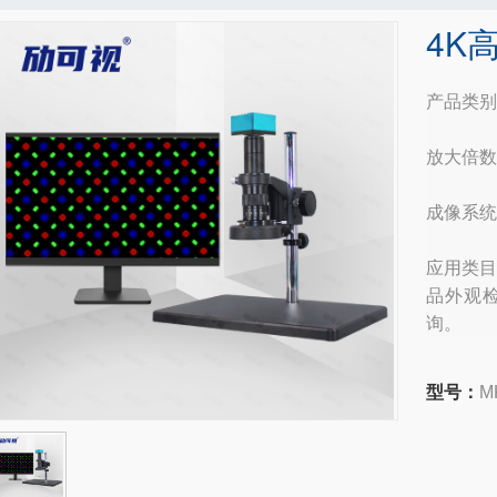
4K
产品类别
放大倍数：
成像系统：
应用类目
品外观
询。
型号：
M