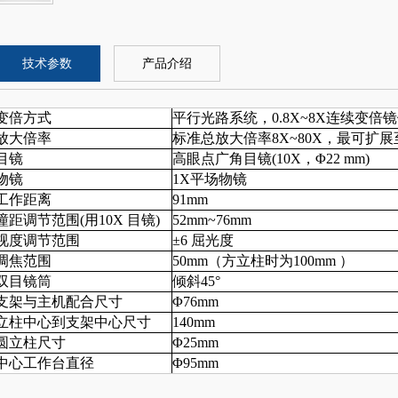
技术参数
产品介绍
变倍方式
平行光路系统，
0.8X~8X连续变倍
放大倍率
标准总放大倍率
8X~80X，最可扩展至
目镜
高眼点广角目镜
(10X，Φ22 mm)
物镜
1X平场物镜
工作距离
91mm
瞳距调节范围
(用10X 目镜)
52mm~76mm
视度调节范围
±6 屈光度
调焦范围
50mm（方立柱时为100mm ）
双目镜筒
倾斜
45°
支架与主机配合尺寸
Φ76mm
立柱中心到支架中心尺寸
140mm
圆立柱尺寸
Φ25mm
中心工作台直径
Φ95mm