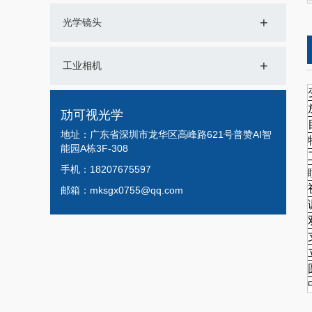
+
光学镜头
+
工业相机
劢可视光学
地址：广东省深圳市龙华区高峰路621号普赞AI智
能园A栋3F-308
手机：18207675597
邮箱：mksgx0755@qq.com