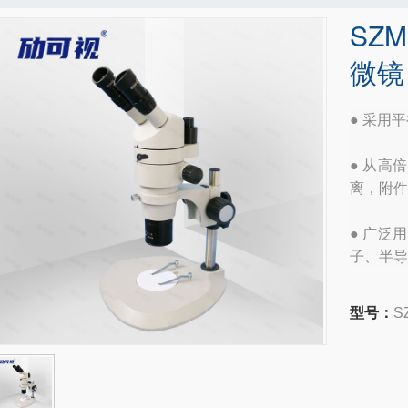
SZ
微镜
● 采用
● 从高
离，附件
● 广泛
子、半导
型号：
S