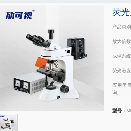
荧光
产品类别
放大倍数： 
成像系统
荧光激发
应用类
询。
型号：
M