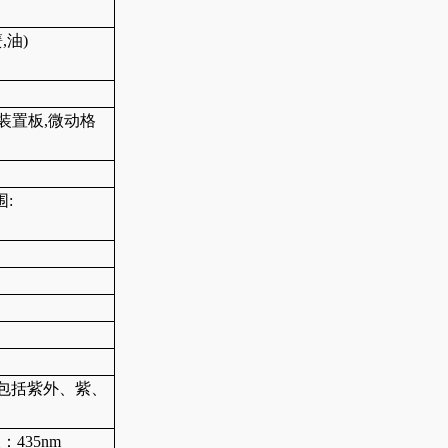
簧,油)
装置板,微动格
围:
(包括紫外、紫、
：435nm