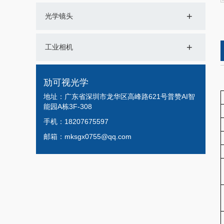
+
光学镜头
+
工业相机
劢可视光学
地址：广东省深圳市龙华区高峰路621号普赞AI智
能园A栋3F-308
手机：18207675597
邮箱：mksgx0755@qq.com