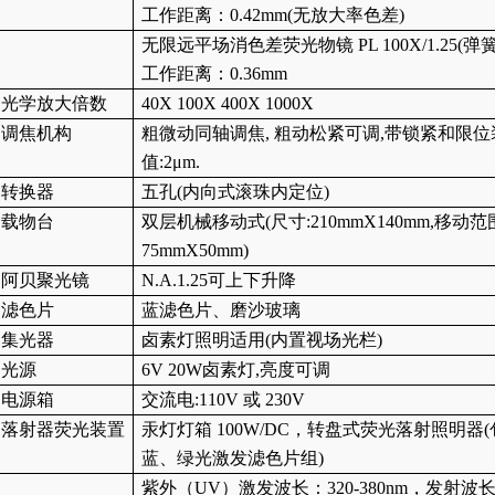
工作距离：
0.42mm(无放大率色差)
无限远平场消色差荧光物镜
PL 100X/1.25(弹
工作距离：
0.36mm
光学放大倍数
40X 100X 400X 1000X
调焦机构
粗微动同轴调焦
, 粗动松紧可调,带锁紧和限位
值:2μm.
转换器
五孔
(内向式滚珠内定位)
载物台
双层机械移动式
(尺寸:210mmX140mm,移动范
75mmX50mm)
阿贝聚光镜
N.A.1.25可上下升降
滤色片
蓝滤色片、
磨沙玻璃
集光器
卤素灯照明适用
(内置视场光栏)
光源
6V 20W卤素灯,亮度可调
电源箱
交流电
:110V 或 230V
落射器荧光装置
汞灯灯箱
100W/DC，转盘式荧光落射照明器
蓝、绿光激发滤色片组)
紫外（
UV）激发波长：320-380nm，发射波长